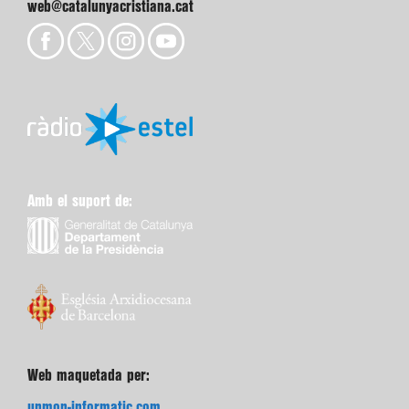
web@catalunyacristiana.cat
Amb el suport de:
Web maquetada per:
unmon-informatic.com