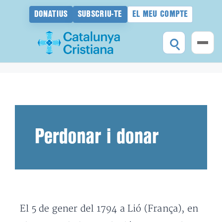
DONATIUS
SUBSCRIU-TE
EL MEU COMPTE
Vés
al
contingut
Perdonar i donar
El 5 de gener del 1794 a Lió (França), en