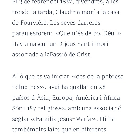
El 3 de febrer del 1837, divendres, a les
tresde la tarda, Claudina morí a la casa
de Fourvière. Les seves darreres
paraulesforen: «Que n’és de bo, Déu!»
Havia nascut un Dijous Sant i morí
associada a laPassió de Crist.
Allò que es va iniciar «des de la pobresa
i elno-res», avui ha quallat en 28
països d’Àsia, Europa, Amèrica i Àfrica.
Són1.187 religioses, amb una associació
seglar «Familia Jesús-María». Hi ha
tambémolts laics que en diferents