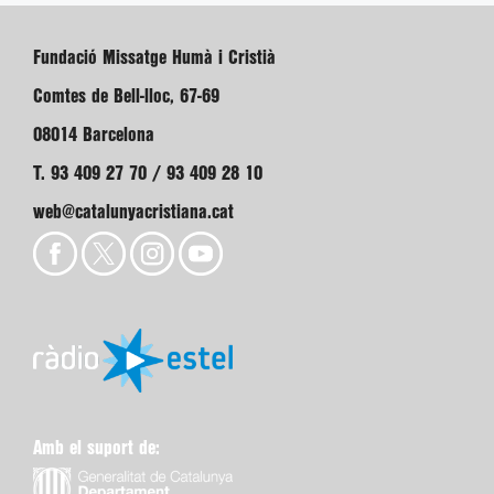
Fundació Missatge Humà i Cristià
Comtes de Bell-lloc, 67-69
08014 Barcelona
T. 93 409 27 70 / 93 409 28 10
web@catalunyacristiana.cat
Amb el suport de: