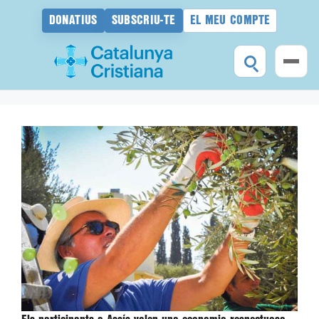
DONATIUS
SUBSCRIU-TE
EL MEU COMPTE
Vés
al
contingut