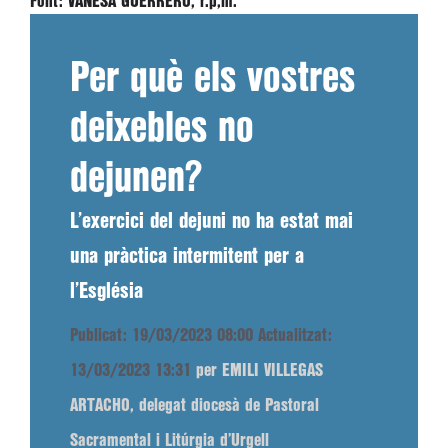
Font:
VANESA GUERRERO, r.p,m.
Per què els vostres
deixebles no
dejunen?
L’exercici del dejuni no ha estat mai
una pràctica intermitent per a
l’Església
Publicat: 19/03/2023 08:00
Actualitzat:
13/03/2023 13:31
per EMILI VILLEGAS
ARTACHO, delegat diocesà de Pastoral
Sacramental i Litúrgia d’Urgell