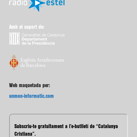
Amb el suport de:
Web maquetada per:
unmon-informatic.com
Subscriu-te gratuïtament a l’e-butlletí de “Catalunya
Cristiana”.