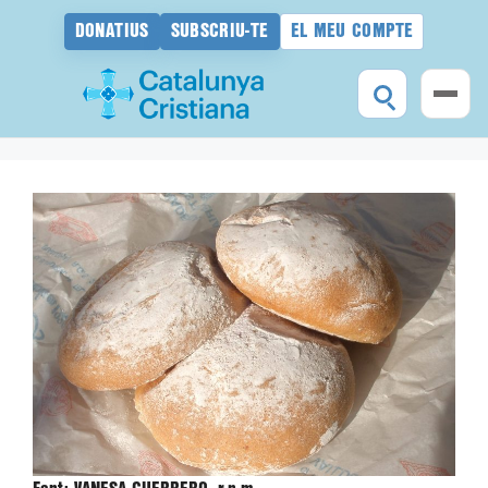
DONATIUS
SUBSCRIU-TE
EL MEU COMPTE
Vés
al
contingut