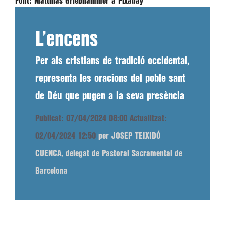
Font:
Matthias Grießhammer a Pixabay
L’encens
Per als cristians de tradició occidental,
representa les oracions del poble sant
de Déu que pugen a la seva presència
Publicat: 07/04/2024 08:00
Actualitzat:
02/04/2024 12:50
per JOSEP TEIXIDÓ
CUENCA, delegat de Pastoral Sacramental de
Barcelona