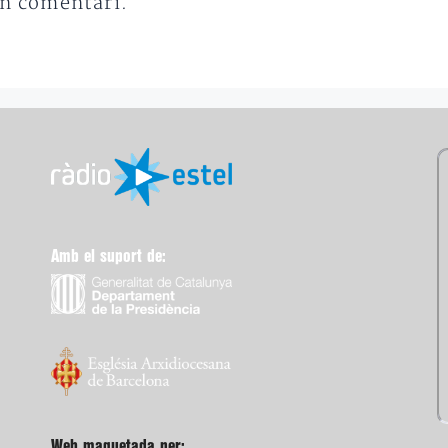
un comentari.
Amb el suport de:
Web maquetada per: