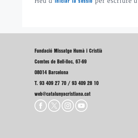
Heu d'
per escriure 
iniciar la sessió
Fundació Missatge Humà i Cristià
Comtes de Bell-lloc, 67-69
08014 Barcelona
T. 93 409 27 70 / 93 409 28 10
web@catalunyacristiana.cat