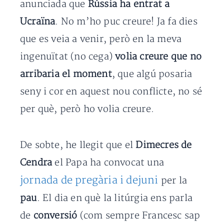
anunciada que
Rússia ha entrat a
Ucraïna
. No m’ho puc creure! Ja fa dies
que es veia a venir, però en la meva
ingenuïtat (no cega)
volia creure que no
arribaria el moment
, que algú posaria
seny i cor en aquest nou conflicte, no sé
per què, però ho volia creure.
De sobte, he llegit que el
Dimecres de
Cendra
el Papa ha convocat una
jornada de pregària i dejuni
per la
pau
. El dia en què la litúrgia ens parla
de
conversió
(com sempre Francesc sap