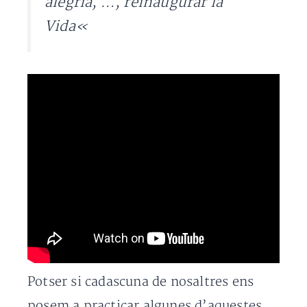
alegría, …, reinaugurar la
Vida
«
Potser si cadascuna de nosaltres ens
posem a practicar algunes d’aquestes