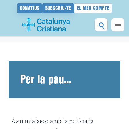
DONATIUS
SUBSCRIU-TE
EL MEU COMPTE
Vés
al
contingut
Per la pau…
Avui m’aixeco amb la notícia ja