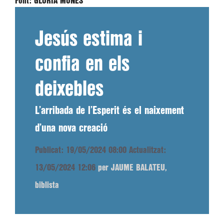
Font:
GLÒRIA MONÉS
Jesús estima i
confia en els
deixebles
L’arribada de l’Esperit és el naixement
d’una nova creació
Publicat: 19/05/2024 08:00
Actualitzat:
13/05/2024 12:06
per JAUME BALATEU,
biblista