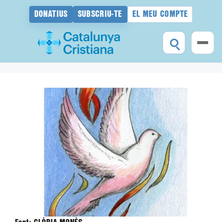
DONATIUS
SUBSCRIU-TE
EL MEU COMPTE
Vés
al
contingut