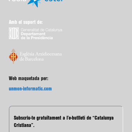
Amb el suport de:
Web maquetada per:
unmon-informatic.com
Subscriu-te gratuïtament a l’e-butlletí de “Catalunya
Cristiana”.