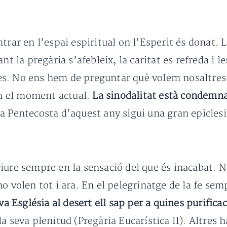
trar en l’espai espiritual on l’Esperit és donat. L
nt la pregària s’afebleix, la caritat es refreda i l
s. No ens hem de preguntar què volem nosaltres p
en el moment actual.
La sinodalitat està condemnad
la Pentecosta d’aquest any sigui una gran epiclesi
iure sempre en la sensació del que és inacabat. 
o volen tot i ara. En el pelegrinatge de la fe sem
va Església al desert ell sap per a quines purifica
a seva plenitud (Pregària Eucarística II). Altres h