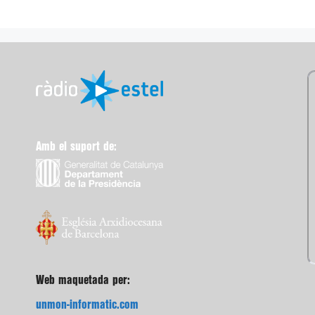
Amb el suport de:
Web maquetada per:
unmon-informatic.com