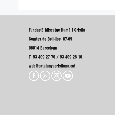
Fundació Missatge Humà i Cristià
Comtes de Bell-lloc, 67-69
08014 Barcelona
T. 93 409 27 70 / 93 409 28 10
web@catalunyacristiana.cat