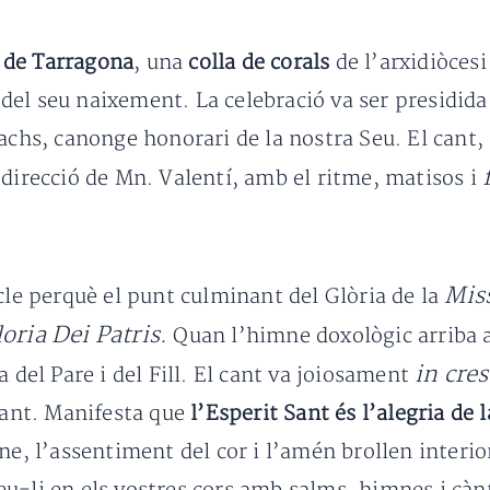
 de Tarragona
, una
colla de corals
de l’arxidiòces
el seu naixement. La celebració va ser presidida 
rachs, canonge honorari de la nostra Seu. El cant
 direcció de Mn. Valentí, amb el ritme, matisos i
Miss
cle perquè el punt culminant del Glòria de la
oria Dei Patris.
Quan l’himne doxològic arriba al
in cre
a del Pare i del Fill. El cant va joiosament
ltant. Manifesta que
l’Esperit Sant és l’alegria de l
ne, l’assentiment del cor i l’amén brollen interi