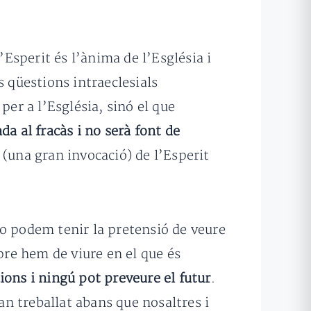
’Esperit és l’ànima de l’Església i
es qüestions intraeclesials
er a l’Església, sinó el que
a al fracàs i no serà font de
 (una gran invocació) de l’Esperit
No podem tenir la pretensió de veure
pre hem de viure en el que és
cions i ningú pot preveure el futur
.
an treballat abans que nosaltres i