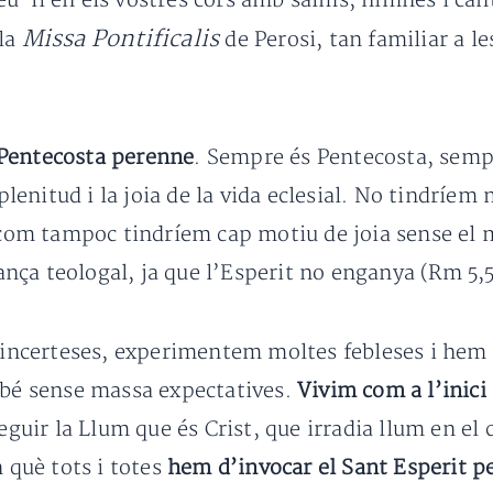
u-li en els vostres cors amb salms, himnes i cànti
Missa Pontificalis
 la
de Perosi, tan familiar a l
Pentecosta perenne
. Sempre és Pentecosta, sempr
 plenitud i la joia de la vida eclesial. No tindríem
, com tampoc tindríem cap motiu de joia sense el 
rança teologal, ja que l’Esperit no enganya (Rm 5,5
 incerteses, experimentem moltes febleses i hem 
mbé sense massa expectatives.
Vivim com a l’inici 
eguir la Llum que és Crist, que irradia llum en el c
n què tots i totes
hem d’invocar el Sant Esperit pe