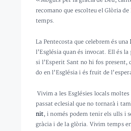
«Moguts per la gràcia de Déu, cante
recomano que escolteu el Glòria de
temps.
La Pentecosta que celebrem és una
l’Església quan és invocat. Ell és la
si l’Esperit Sant no hi fos present
do en l’Església i és fruit de l’espe
Vivim a les Esglésies locals moltes
passat eclesial que no tornarà i ta
nit
, i només podem tenir els ulls i s
gràcia i de la glòria. Vivim temps e