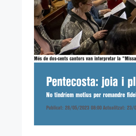
Més de dos-cents cantors van interpretar la "Missa
Pentecosta: joia i p
No tindríem motius per romandre fidels
Publicat: 28/05/2023 08:00
Actualitzat: 23