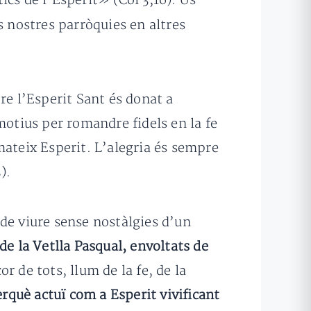
cs de l’Esperit» (Col 3,16). Us
es nostres parròquies en altres
e l’Esperit Sant és donat a
 motius per romandre fidels en la fe
mateix Esperit. L’alegria és sempre
).
de viure sense nostàlgies d’un
de la Vetlla Pasqual, envoltats de
or de tots, llum de la fe, de la
rquè actuï com a Esperit vivificant