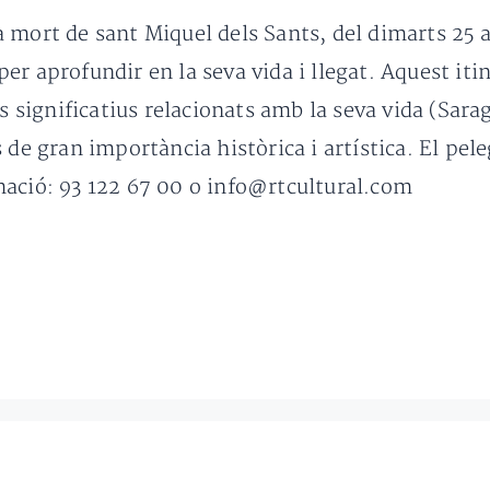
 mort de sant Miquel dels Sants, del dimarts 25 a
r aprofundir en la seva vida i llegat. Aquest itine
és significatius relacionats amb la seva vida (Sara
 de gran importància històrica i artística. El pel
mació: 93 122 67 00 o info@rtcultural.com