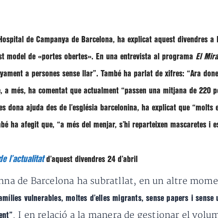
Hospital de Campanya de Barcelona, ha explicat aquest divendres a R
est model de «portes obertes». En una entrevista al programa
El Mira
yament a persones sense llar”
. També ha parlat de xifres:
“Ara donem
re, a més, ha comentat que actualment
“passen una mitjana de 220 pe
 es dona ajuda des de l’església barcelonina, ha explicat que
“molts e
mbé ha afegit que,
“a més del menjar, s’hi reparteixen mascaretes i e
e l’actualitat
d’aquest divendres 24 d’abril
Anna de Barcelona ha subratllat, en un altre mome
famílies vulnerables, moltes d’elles migrants, sense papers i sense
. I en relació a la manera de gestionar el vo
ent”