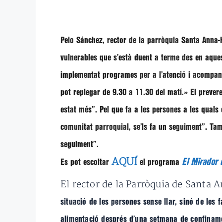
Peio Sánchez
, rector de la parròquia Santa Anna-
vulnerables que s’està duent a terme des en aqu
implementat programes per a l’atenció i acompan
pot replegar de 9.30 a 11.30 del matí
.» El preve
estat més”
. Pel que fa a les persones a les quals
comunitat parroquial, se’ls fa un seguiment”
. Ta
seguiment”
.
AQUÍ
El Mirador d
Es pot escoltar
el programa
El rector de la Parròquia de Santa 
situació de les persones sense llar, sinó de les 
alimentació després d’una setmana de confinam