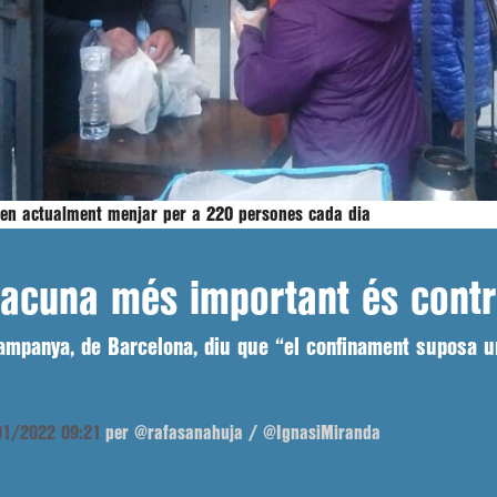
ixen actualment menjar per a 220 persones cada dia
acuna més important és contra
ampanya, de Barcelona, diu que “el confinament suposa un
/01/2022 09:21
per @rafasanahuja / @IgnasiMiranda