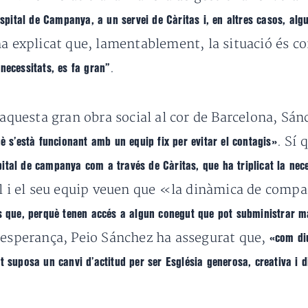
spital de Campanya, a un servei de Càritas i, en altres casos, al
a explicat que, lamentablement, la situació és c
.
necessitats, es fa gran”
 aquesta gran obra social al cor de Barcelona, Sá
. Sí 
uè s’està funcionant amb un equip fix per evitar el contagis»
spital de campanya com a través de Càritas, que ha triplicat la nece
ll i el seu equip veuen que «la dinàmica de compa
 que, perquè tenen accés a algun conegut que pot subministrar ma
d’esperança, Peio Sánchez ha assegurat que,
«com di
t suposa un canvi d’actitud per ser Església generosa, creativa i 