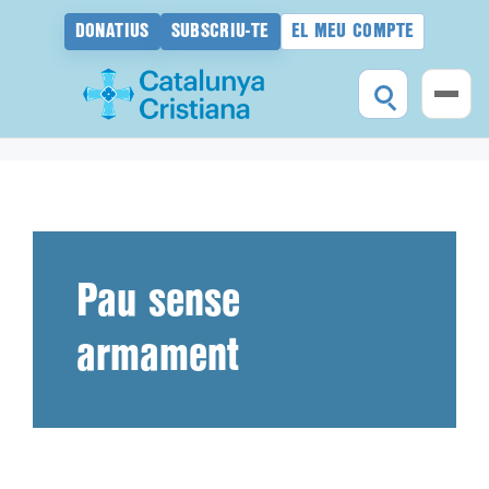
DONATIUS
SUBSCRIU-TE
EL MEU COMPTE
Vés
al
contingut
Pau sense
armament