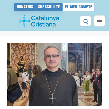
DONATIUS
SUBSCRIU-TE
EL MEU COMPTE
Vés
al
contingut