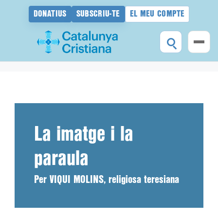
DONATIUS
SUBSCRIU-TE
EL MEU COMPTE
Vés
al
contingut
La imatge i la
paraula
Per VIQUI MOLINS, religiosa teresiana