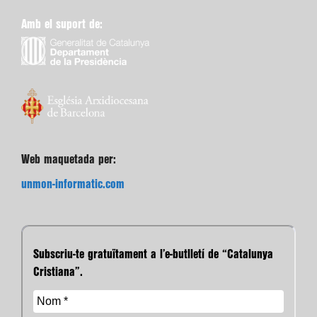
Amb el suport de:
Web maquetada per:
unmon-informatic.com
Subscriu-te gratuïtament a l’e-butlletí de “Catalunya
Cristiana”.