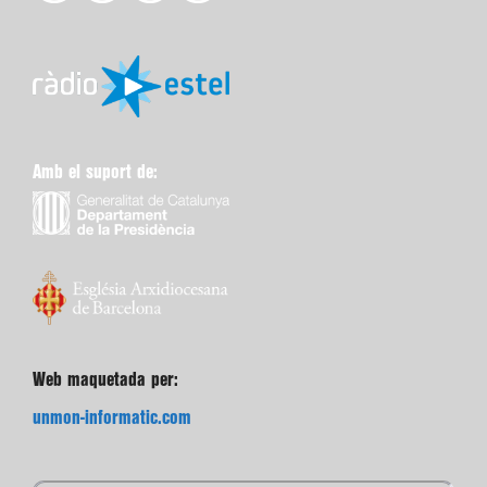
Amb el suport de:
Web maquetada per:
unmon-informatic.com