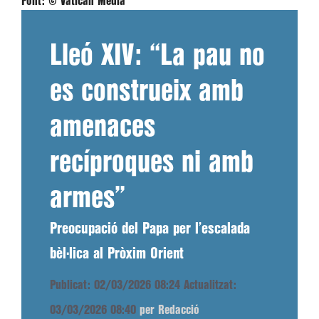
Font:
© Vatican Media
Lleó XIV: “La pau no
es construeix amb
amenaces
recíproques ni amb
armes”
Preocupació del Papa per l’escalada
bèl·lica al Pròxim Orient
Publicat: 02/03/2026 08:24
Actualitzat:
03/03/2026 08:40
per Redacció