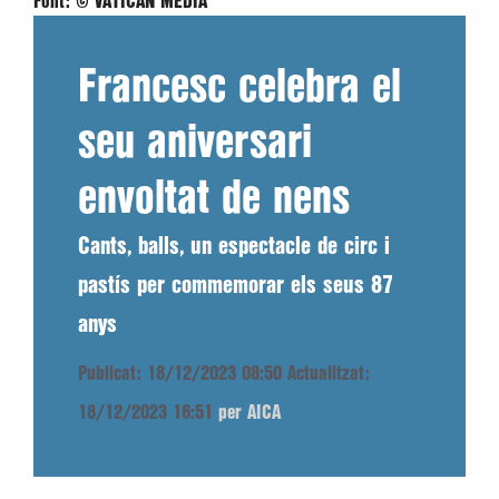
Font:
© VATICAN MEDIA
Francesc celebra el
seu aniversari
envoltat de nens
Cants, balls, un espectacle de circ i
pastís per commemorar els seus 87
anys
Publicat: 18/12/2023 08:50
Actualitzat:
18/12/2023 16:51
per AICA