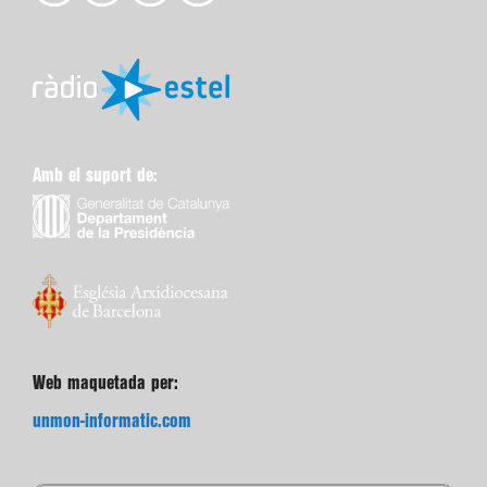
Amb el suport de:
Web maquetada per:
unmon-informatic.com