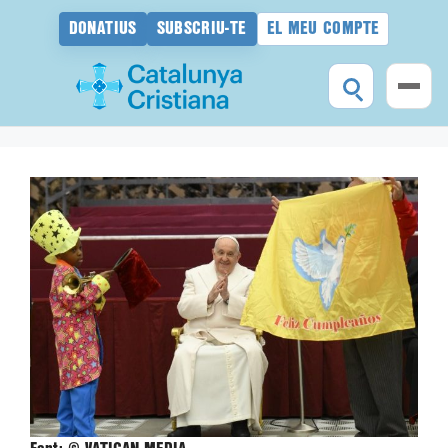
DONATIUS
SUBSCRIU-TE
EL MEU COMPTE
Vés
al
contingut