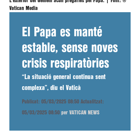
L'exterior del Gemelli acull pregàries pel Papa. |
Font:
©
Vatican Media
El Papa es manté
estable, sense noves
crisis respiratòries
“La situació general continua sent
complexa”, diu el Vaticà
Publicat: 05/03/2025 08:50
Actualitzat:
05/03/2025 08:50
per VATICAN NEWS