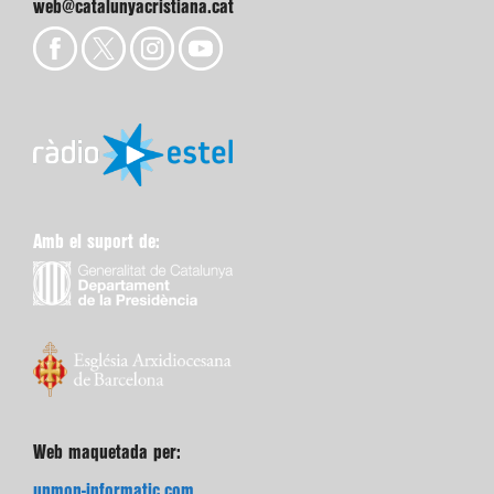
web@catalunyacristiana.cat
Amb el suport de:
Web maquetada per:
unmon-informatic.com