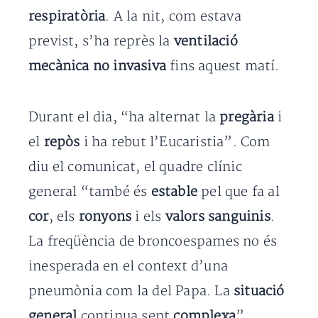
respiratòria
. A la nit, com estava
previst, s’ha reprès la
ventilació
mecànica no invasiva
fins aquest matí.
Durant el dia, “ha alternat la
pregària
i
el
repòs
i ha rebut l’Eucaristia”. Com
diu el comunicat, el quadre clínic
general “també és
estable
pel que fa al
cor
, els
ronyons
i els
valors sanguinis
.
La freqüència de broncoespames no és
inesperada en el context d’una
pneumònia com la del Papa. La
situació
general
continua sent
complexa
”.