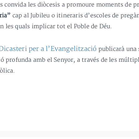
es convida les diòcesis a promoure moments de pr
ària”
cap al Jubileu o itineraris d’escoles de preg
n les quals implicar tot el Poble de Déu.
Dicasteri per a l’Evangelització
publicarà una 
ció profunda amb el Senyor, a través de les múlti
òlica.