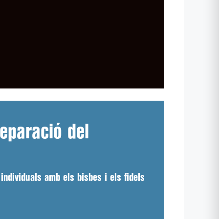
reparació del
ndividuals amb els bisbes i els fidels