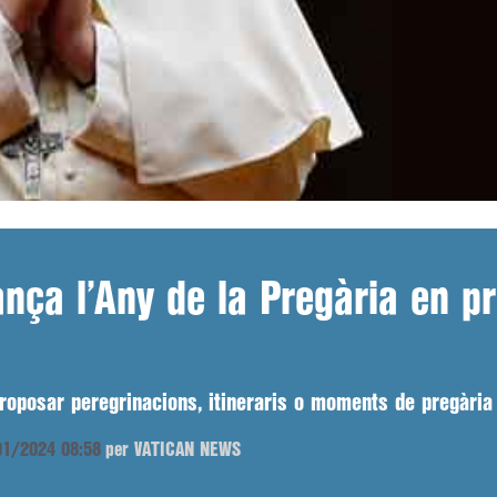
ança l’Any de la Pregària en p
roposar peregrinacions, itineraris o moments de pregària i
/01/2024 08:58
per VATICAN NEWS