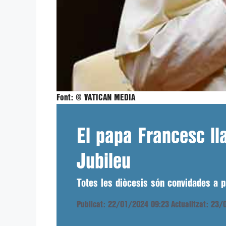
Font:
© VATICAN MEDIA
El papa Francesc ll
Jubileu
Totes les diòcesis són convidades a p
Publicat: 22/01/2024 09:23
Actualitzat: 23