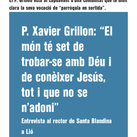
El P. Grillon està al capdavant d’una comunitat que té molt
clara la seva vocació de “parròquia en sortida”.
P. Xavier Grillon: “El
món té set de
trobar-se amb Déu i
de conèixer Jesús,
tot i que no se
n’adoni”
Entrevista al rector de Santa Blandina
a Lió