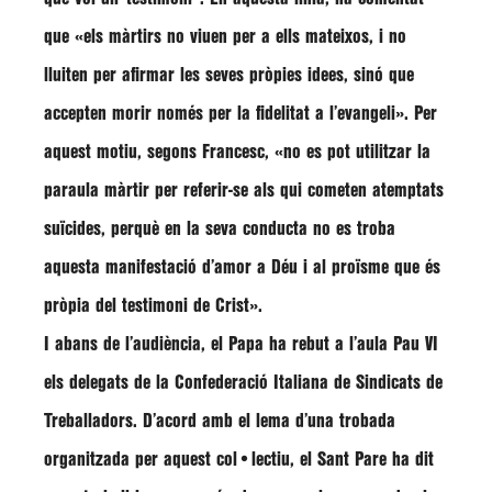
que
«els màrtirs no viuen per a ells mateixos, i no
lluiten per afirmar les seves pròpies idees, sinó que
accepten morir només per la fidelitat a l’evangeli»
. Per
aquest motiu, segons
Francesc
,
«no es pot utilitzar la
paraula màrtir per referir-se als qui cometen atemptats
suïcides, perquè en la seva conducta no es troba
aquesta manifestació d’amor a Déu i al proïsme que és
pròpia del testimoni de Crist»
.
I abans de l’audiència, el Papa ha rebut a l’aula Pau VI
els delegats de la
Confederació Italiana de Sindicats de
Treballadors
. D’acord amb el lema d’una trobada
organitzada per aquest col•lectiu, el Sant Pare ha dit