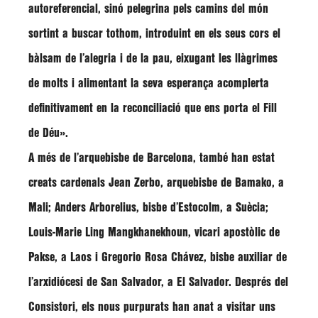
autoreferencial, sinó pelegrina pels camins del món
sortint a buscar tothom, introduint en els seus cors el
bàlsam de l’alegria i de la pau, eixugant les llàgrimes
de molts i alimentant la seva esperança acomplerta
definitivament en la reconciliació que ens porta el Fill
de Déu»
.
A més de l’arquebisbe de Barcelona, també han estat
creats cardenals
Jean Zerbo
, arquebisbe de Bamako, a
Mali;
Anders Arborelius
, bisbe d’Estocolm, a Suècia;
Louis-Marie Ling Mangkhanekhoun
, vicari apostòlic de
Pakse, a Laos i
Gregorio Rosa Chávez
, bisbe auxiliar de
l’arxidiócesi de San Salvador, a El Salvador. Després del
Consistori, els nous purpurats han anat a visitar uns