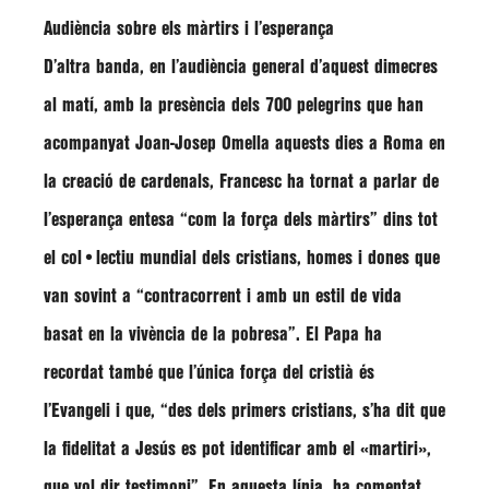
Audiència sobre els màrtirs i l’esperança
D’altra banda, en l’audiència general d’aquest dimecres
al matí, amb la presència dels 700 pelegrins que han
acompanyat
Joan-Josep Omella
aquests dies a Roma en
la creació de cardenals,
Francesc
ha tornat a parlar de
l’esperança entesa
“com la força dels màrtirs”
dins tot
el col•lectiu mundial dels cristians, homes i dones que
van sovint a
“contracorrent i amb un estil de vida
basat en la vivència de la pobresa”
. El Papa ha
recordat també que l’única força del cristià és
l’Evangeli i que,
“des dels primers cristians, s’ha dit que
la fidelitat a Jesús es pot identificar amb el «martiri»,
que vol dir testimoni”
. En aquesta línia, ha comentat