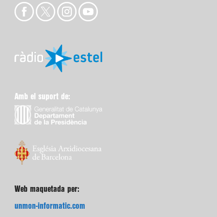
Amb el suport de:
Web maquetada per:
unmon-informatic.com