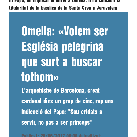
El Papa, en imposar el birret a Omella, li ha concedit la
titularitat de la basílica de la Santa Creu a Jerusalem
Omella: «Volem ser
Església pelegrina
que surt a buscar
tothom»
L'arquebisbe de Barcelona, creat
cardenal dins un grup de cinc, rep una
indicació del Papa: "Sou cridats a
servir, no pas a ser prínceps"
Publicat: 28/06/2017 00:00
Actualitzat: