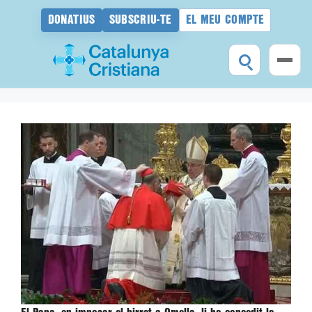
DONATIUS
SUBSCRIU-TE
EL MEU COMPTE
Vés
al
contingut