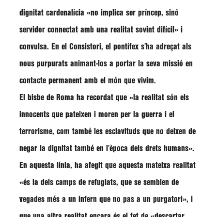
dignitat cardenalícia
«no implica ser príncep, sinó
servidor connectat amb una realitat sovint difícil»
i
convulsa. En el Consistori, el pontífex s’ha adreçat als
nous purpurats animant-los a portar la seva missió en
contacte permanent amb el món que vivim.
El bisbe de Roma ha recordat que
«la realitat són els
innocents que pateixen i moren per la guerra i el
terrorisme, com també les esclavituds que no deixen de
negar la dignitat també en l’època dels drets humans»
.
En aquesta línia, ha afegit que aquesta mateixa realitat
«és la dels camps de refugiats, que se semblen de
vegades més a un infern que no pas a un purgatori»
, i
que una altra realitat encara és el fet de
«descartar