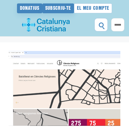
DONATIUS
SUBSCRIU-TE
EL MEU COMPTE
Vés
al
contingut