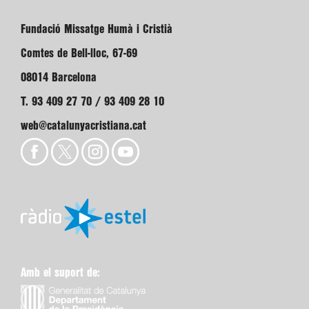
Fundació Missatge Humà i Cristià
Comtes de Bell-lloc, 67-69
08014 Barcelona
T. 93 409 27 70 / 93 409 28 10
web@catalunyacristiana.cat
Amb el suport de: