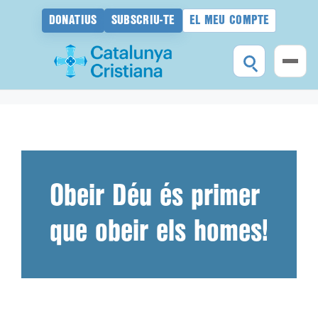
DONATIUS
SUBSCRIU-TE
EL MEU COMPTE
Vés
al
contingut
Obeir Déu és primer
que obeir els homes!