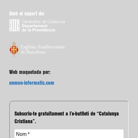
Amb el suport de:
Web maquetada per:
unmon-informatic.com
Subscriu-te gratuïtament a l’e-butlletí de “Catalunya
Cristiana”.