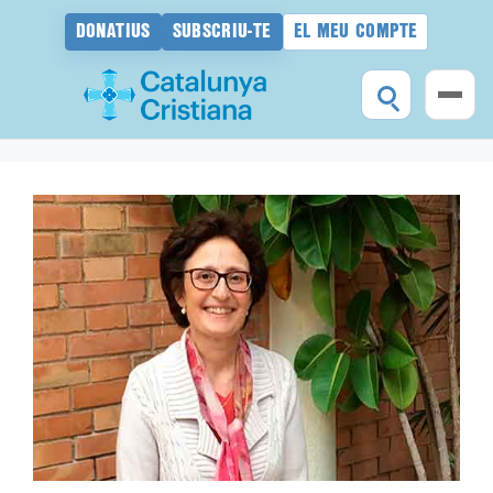
DONATIUS
SUBSCRIU-TE
EL MEU COMPTE
Vés
al
contingut