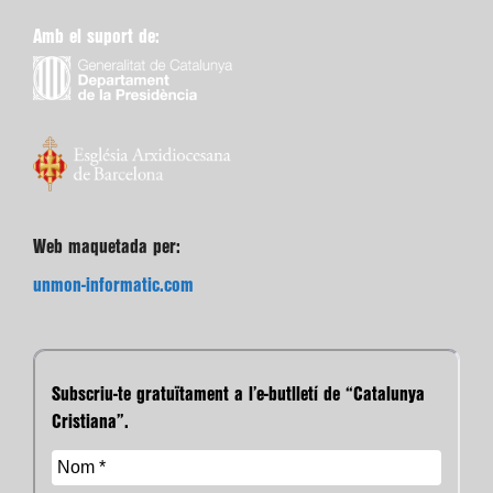
Amb el suport de:
Web maquetada per:
unmon-informatic.com
Subscriu-te gratuïtament a l’e-butlletí de “Catalunya
Cristiana”.