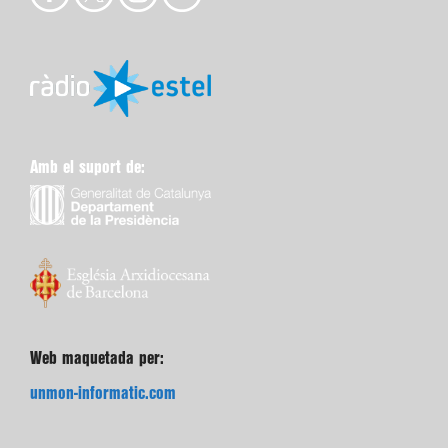
Amb el suport de:
Web maquetada per:
unmon-informatic.com