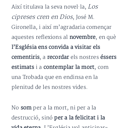
Los
Així titulava la seva novel·la,
cipreses cren en Dios
, José M.
Gironella, i així m’agradaria començar
aquestes reflexions al
novembre
, en què
l’Església ens convida a visitar els
cementiris
, a
recordar
els nostres
éssers
estimats
i a
contemplar la mort
, com
una Trobada que en endinsa en la
plenitud de les nostres vides.
No
som
per a la mort, ni per a la
destrucció, sinó
per a la felicitat i la
vida eterna
. L’Església vol anticipar-