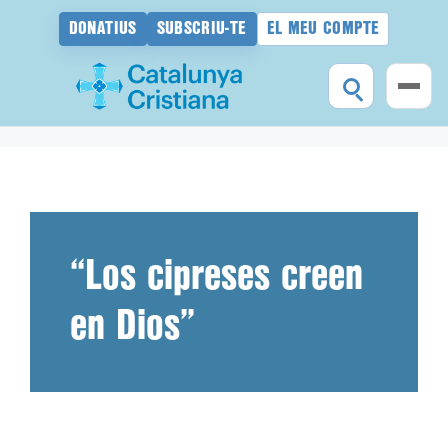
DONATIUS
SUBSCRIU-TE
EL MEU COMPTE
Vés
al
contingut
“Los cipreses creen
en Dios”