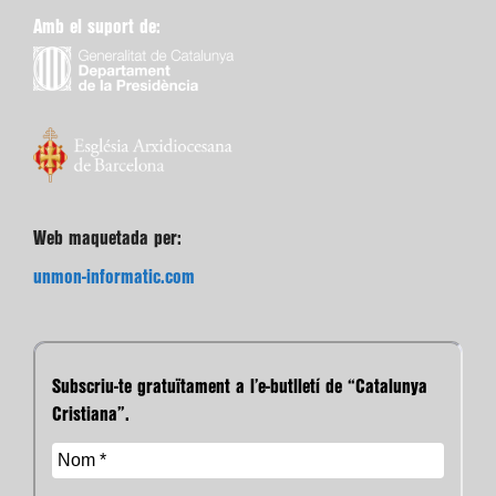
Amb el suport de:
Web maquetada per:
unmon-informatic.com
Subscriu-te gratuïtament a l’e-butlletí de “Catalunya
Cristiana”.