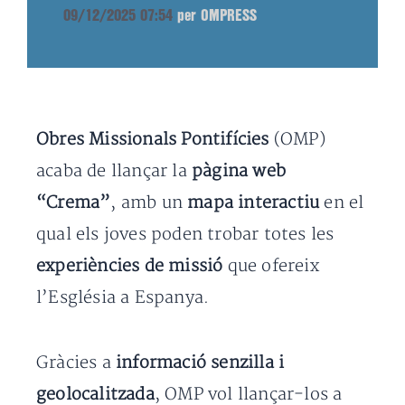
09/12/2025 07:54
per OMPRESS
Obres Missionals Pontifícies
(OMP)
acaba de llançar la
pàgina web
“Crema”
, amb un
mapa interactiu
en el
qual els joves poden trobar totes les
experiències de missió
que ofereix
l’Església a Espanya.
Gràcies a
informació senzilla i
geolocalitzada
, OMP vol llançar-los a