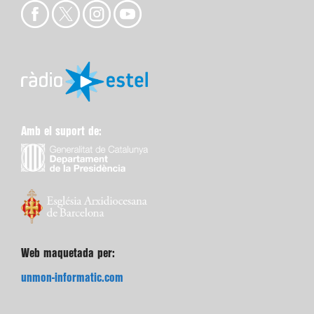
Amb el suport de:
Web maquetada per:
unmon-informatic.com