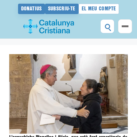
DONATIUS
SUBSCRIU-TE
EL MEU COMPTE
Vés
al
contingut