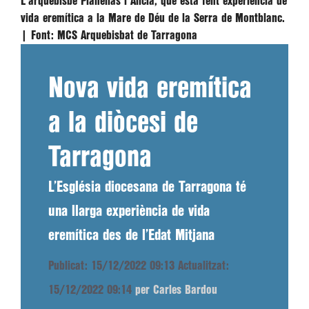
L'arquebisbe Planellas i Alícia, que està fent experiència de
vida eremítica a la Mare de Déu de la Serra de Montblanc.
|
Font:
MCS Arquebisbat de Tarragona
Nova vida eremítica
a la diòcesi de
Tarragona
L’Església diocesana de Tarragona té
una llarga experiència de vida
eremítica des de l’Edat Mitjana
Publicat: 15/12/2022 09:13
Actualitzat:
15/12/2022 09:14
per Carles Bardou