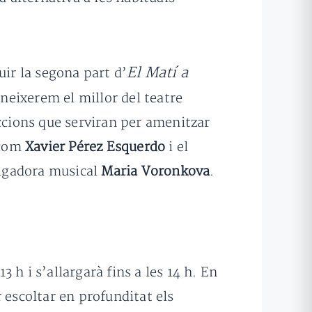
El Matí a
ir la segona part d’
neixerem el millor del teatre
seccions que serviran per amenitzar
 com
Xavier Pérez Esquerdo
i el
ulgadora musical
Maria Voronkova
.
3 h i s’allargarà fins a les 14 h. En
 escoltar en profunditat els