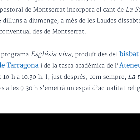
La S
t pastoral de Montserrat incorpora el cant de
 de dilluns a diumenge, a més de les Laudes dissa
a conventual des de Montserrat.
Església viva
bisbat
l programa
, produït des del
 de Tarragona
Ateneu
i de la tasca acadèmica de l’
La 
 10 h a 10.30 h. I, just després, com sempre,
s a les 9.30 h s’emetrà un espai d’actualitat reli