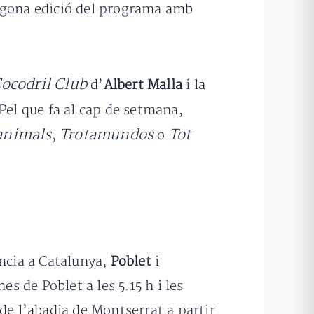
 segona edició del programa amb
ocodril Club
d’
Albert Malla
i la
 Pel que fa al cap de setmana,
 animals
Trotamundos
Tot
,
o
ència a Catalunya,
Poblet
i
es de Poblet a les 5.15 h i les
de l’abadia de Montserrat a partir