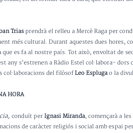
oan Trias
prendrà el relleu a Mercè Raga per condu
ent més cultural. Durant aquestes dues hores, co
ca que es fa al nostre país. Tot això, envoltat de 
uest any s’estrenen a Ràdio Estel col·labora- dors
 col·laboracions del filòsof
Leo Espluga
o la div
NA HORA
cia,
conduït per
Ignasi Miranda
, començarà a les 1
acions de caràcter religiós i social amb espai per