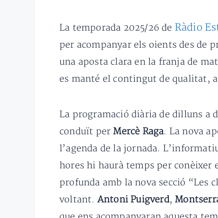
Ràdio Es
La temporada 2025/26 de
per acompanyar els oients des de pr
una aposta clara en la franja de mat
es manté el contingut de qualitat, 
La programació diària de dilluns a
conduït per
Mercè Raga
. La nova ap
l’agenda de la jornada. L’informatiu
hores hi haurà temps per conèixer el
profunda amb la nova secció “Les cl
voltant.
Antoni Puigverd
,
Montserr
que ens acompanyaran aquesta tempo