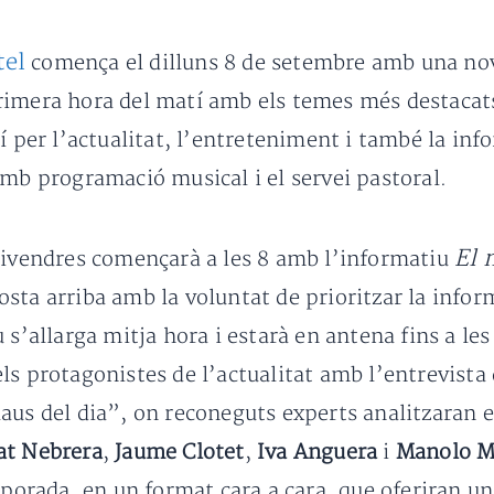
tel
comença el dilluns 8 de setembre amb una nov
imera hora del matí amb els temes més destacats 
í per l’actualitat, l’entreteniment i també la info
amb programació musical i el servei pastoral.
El 
 divendres començarà a les 8 amb l’informatiu
osta arriba amb la voluntat de prioritzar la infor
 s’allarga mitja hora i estarà en antena fins a les
s protagonistes de l’actualitat amb l’entrevista d
aus del dia”, on reconeguts experts analitzaran e
at Nebrera
,
Jaume Clotet
,
Iva Anguera
i
Manolo M
rada, en un format cara a cara, que oferiran una 