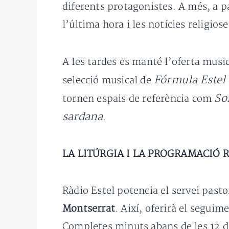
diferents protagonistes. A més, a pa
l’última hora i les notícies religio
A les tardes es manté l’oferta mus
Fórmula Estel
selecció musical de
So
tornen espais de referència com
sardana
.
LA LITÚRGIA I LA PROGRAMACIÓ 
Ràdio Estel potencia el servei past
Montserrat
. Així, oferirà el seguim
Completes minuts abans de les 12 de