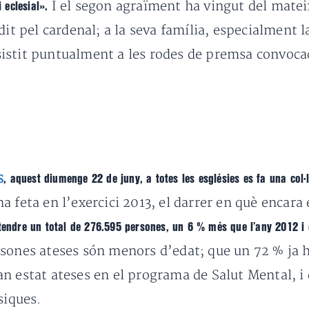
I el segon agraïment ha vingut del mateix
 eclesial».
dit pel cardenal; a la seva família, especialment l
stit puntualment a les rodes de premsa convocade
s
, aquest diumenge 22 de juny, a totes les esglésies es fa una col·
 feta en l’exercici 2013, el darrer en què encara 
tendre un total de 276.595 persones, un 6 % més que l’any 2012 i 
sones ateses són menors d’edat; que un 72 % ja h
n estat ateses en el programa de Salut Mental, i
siques.