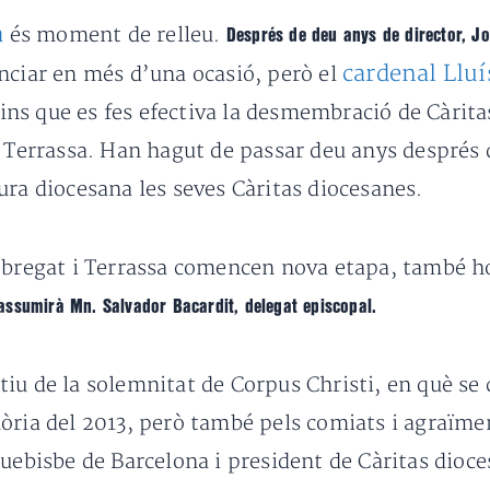
a
és moment de relleu.
Després de deu anys de director, Jo
cardenal Lluí
nciar en més d’una ocasió, però el
s que es fes efectiva la desmembració de Càritas
i Terrassa. Han hagut de passar deu anys després d
ura diocesana les seves Càritas diocesanes.
lobregat i Terrassa comencen nova etapa, també h
s assumirà Mn. Salvador Bacardit, delegat episcopal.
u de la solemnitat de Corpus Christi, en què se ce
òria del 2013, però també pels comiats i agraïme
quebisbe de Barcelona i president de Càritas dioc