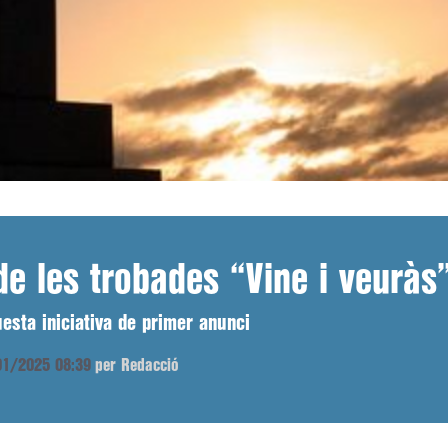
e les trobades “Vine i veuràs
uesta iniciativa de primer anunci
/01/2025 08:39
per Redacció