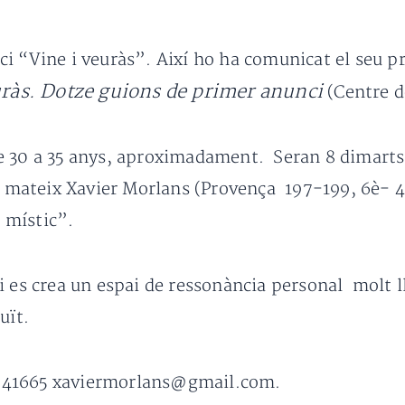
i “Vine i veuràs”. Així ho ha comunicat el seu pr
uràs. Dotze guions de primer anunci
(Centre de
 30 a 35 anys, aproximadament. Seran 8 dimarts s
el mateix Xavier Morlans (Provença 197-199, 6è- 
 místic”.
i es crea un espai de ressonància personal molt l
uït.
741665 xaviermorlans@gmail.com.