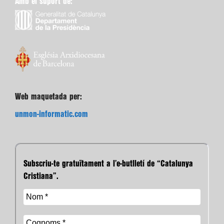
Amb el suport de:
Web maquetada per:
unmon-informatic.com
Subscriu-te gratuïtament a l’e-butlletí de “Catalunya
Cristiana”.