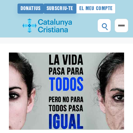
DONATIUS
SUBSCRIU-TE
EL MEU COMPTE
Vés
al
contingut