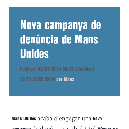
Nova campanya de
denúncia de Mans
Unides
Publicat: 02/01/2014 00:00
Actualitzat:
15/01/2022 09:04
per Mans
acaba d’engegar una
Mans Unides
nova
de denúncia amb el títol
campanya
Efectes de