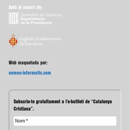
Amb el suport de:
Web maquetada per:
unmon-informatic.com
Subscriu-te gratuïtament a l’e-butlletí de “Catalunya
Cristiana”.