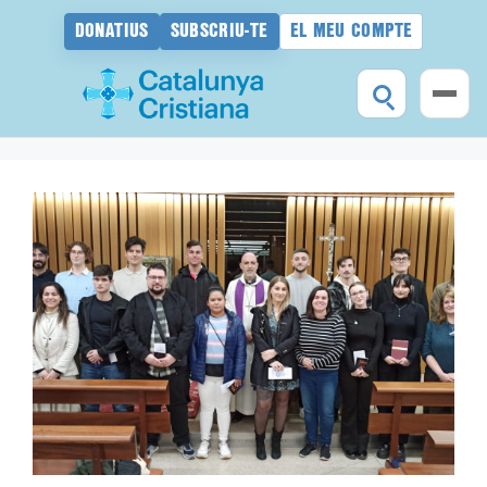
DONATIUS
SUBSCRIU-TE
EL MEU COMPTE
Vés
al
contingut