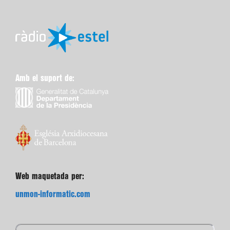
Amb el suport de:
Web maquetada per:
unmon-informatic.com