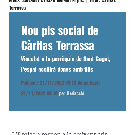
Mons. Salvador Cristau beneint el pis. |
Font:
Càritas
Terrassa
Nou pis social de
Càritas Terrassa
Vinculat a la parròquia de Sant Cugat,
l'espai acollirà dones amb fills
Publicat: 21/11/2022 09:19
Actualitzat:
21/11/2022 09:19
per Redacció
L’Església respon a la creixent crisi