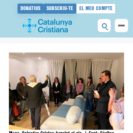
DONATIUS
SUBSCRIU-TE
EL MEU COMPTE
Vés
al
contingut