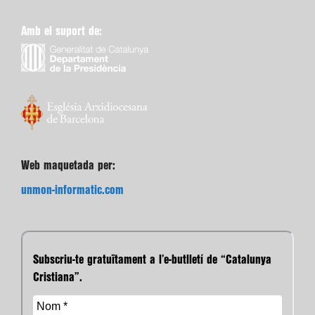
Amb el suport de:
Web maquetada per:
unmon-informatic.com
Subscriu-te gratuïtament a l’e-butlletí de “Catalunya
Cristiana”.