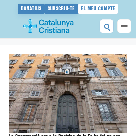
DONATIUS
SUBSCRIU-TE
EL MEU COMPTE
Vés
al
contingut