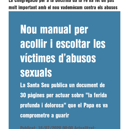
La Congregació per a la Doctrina da la Fe ha fet un pas
molt important amb el nou vademècum contra els abusos
Nou manual per
acollir i escoltar les
víctimes d’abusos
sexuals
La Santa Seu publica un document de
30 pàgines per actuar sobre "la ferida
profunda i dolorosa" que el Papa es va
comprometre a guarir
Publicat: 16/07/2020 00:00
Actualitzat: