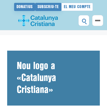
DONATIUS
SUBSCRIU-TE
EL MEU COMPTE
Vés
al
contingut
Nou logo a
«Catalunya
Cristiana»