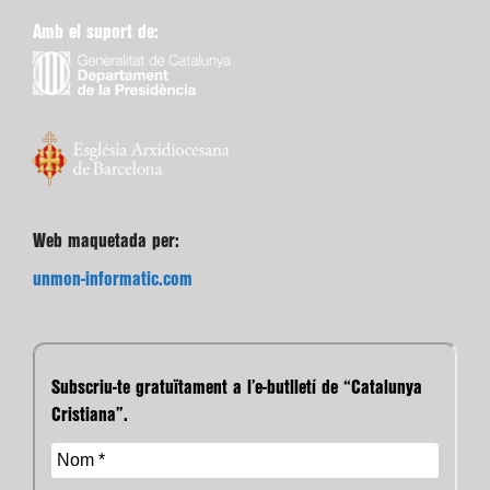
Amb el suport de:
Web maquetada per:
unmon-informatic.com
Subscriu-te gratuïtament a l’e-butlletí de “Catalunya
Cristiana”.