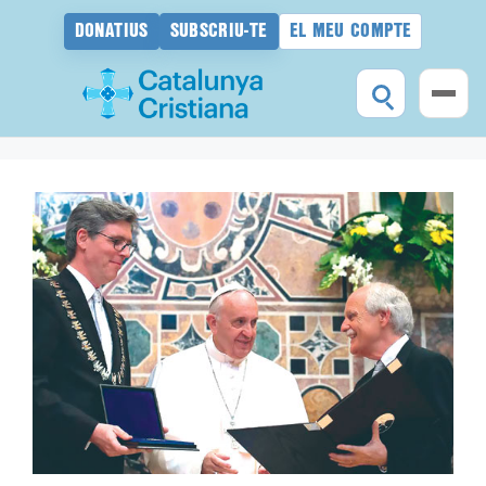
DONATIUS
SUBSCRIU-TE
EL MEU COMPTE
Vés
al
contingut