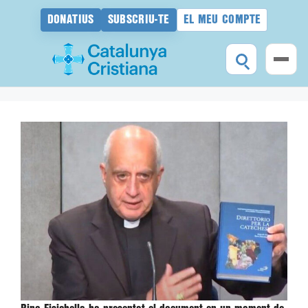
DONATIUS
SUBSCRIU-TE
EL MEU COMPTE
Vés
al
contingut