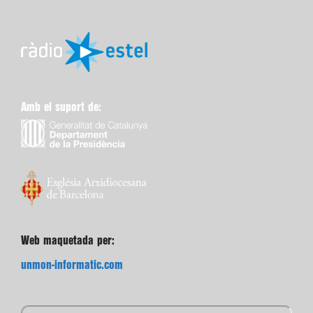
Amb el suport de:
Web maquetada per:
unmon-informatic.com