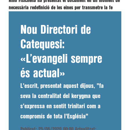
Rino Fisichella ha presentat el document en un moment de
necessària redefinició de les eines per transmetre la fe
Nou Directori de
Catequesi:
«L’evangeli sempre
és actual»
L'escrit, presentat aquest dijous, "fa
seva la centralitat del kerygma que
s'expressa en sentit trinitari com a
compromís de tota l'Església"
Publicat: 25/06/2020 00:00
Actualitzat: