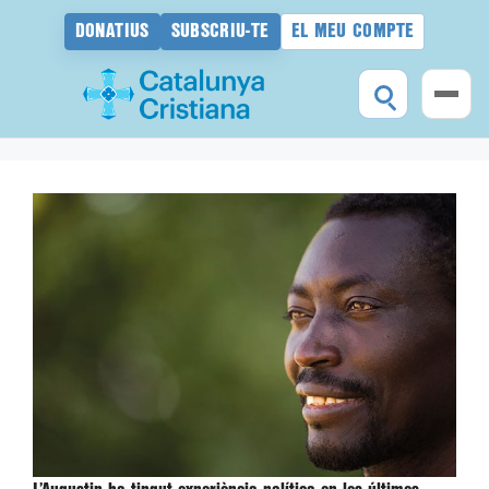
DONATIUS
SUBSCRIU-TE
EL MEU COMPTE
Vés
al
contingut