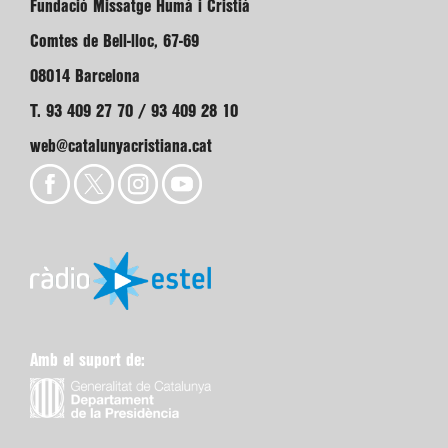
Fundació Missatge Humà i Cristià
Comtes de Bell-lloc, 67-69
08014 Barcelona
T. 93 409 27 70 / 93 409 28 10
web@catalunyacristiana.cat
Amb el suport de: