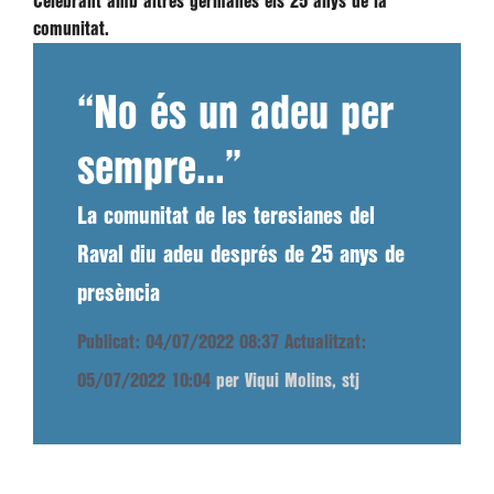
Celebrant amb altres germanes els 25 anys de la
comunitat.
“No és un adeu per
sempre…”
La comunitat de les teresianes del
Raval diu adeu després de 25 anys de
presència
Publicat: 04/07/2022 08:37
Actualitzat:
05/07/2022 10:04
per Viqui Molins, stj