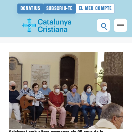
DONATIUS
SUBSCRIU-TE
EL MEU COMPTE
Vés
al
contingut