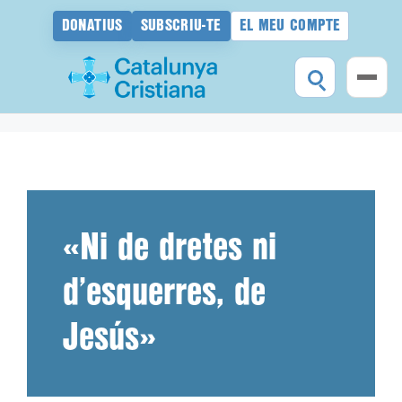
DONATIUS
SUBSCRIU-TE
EL MEU COMPTE
Vés
al
contingut
«Ni de dretes ni
d’esquerres, de
Jesús»