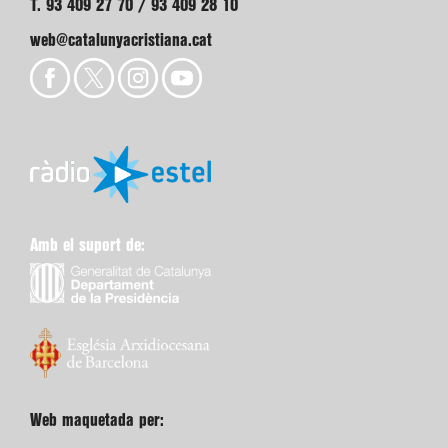
T. 93 409 27 70 / 93 409 28 10
web@catalunyacristiana.cat
Amb el suport de:
Web maquetada per: