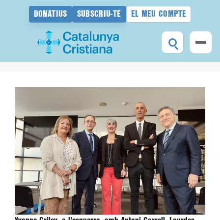
DONATIUS
SUBSCRIU-TE
EL MEU COMPTE
Vés
al
contingut