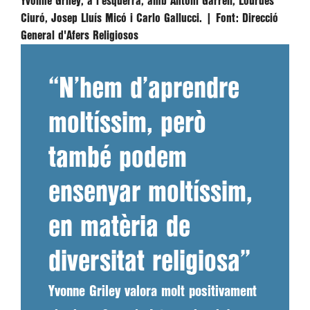
Yvonne Griley, a l'esquerra, amb Antoni Garrell, Lourdes
Ciuró, Josep Lluís Micó i Carlo Gallucci. |
Font:
Direcció
General d'Afers Religiosos
“N’hem d’aprendre
moltíssim, però
també podem
ensenyar moltíssim,
en matèria de
diversitat religiosa”
Yvonne Griley valora molt positivament