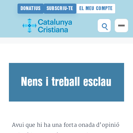
DONATIUS
SUBSCRIU-TE
EL MEU COMPTE
Vés
al
contingut
Nens i treball esclau
Avui que hi ha una forta onada d’opinió