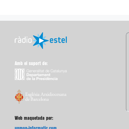
Amb el suport de:
Web maquetada per:
unmon-informatic.com