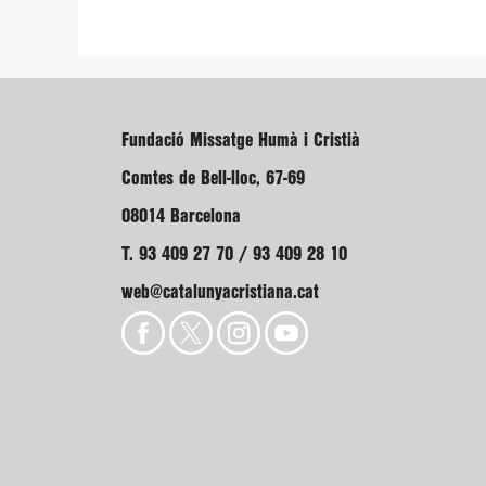
Fundació Missatge Humà i Cristià
Comtes de Bell-lloc, 67-69
08014 Barcelona
T. 93 409 27 70 / 93 409 28 10
web@catalunyacristiana.cat