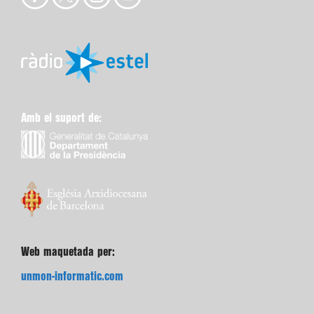
Amb el suport de:
Web maquetada per:
unmon-informatic.com