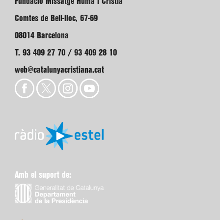
Fundació Missatge Humà i Cristià
Comtes de Bell-lloc, 67-69
08014 Barcelona
T. 93 409 27 70 / 93 409 28 10
web@catalunyacristiana.cat
Amb el suport de: