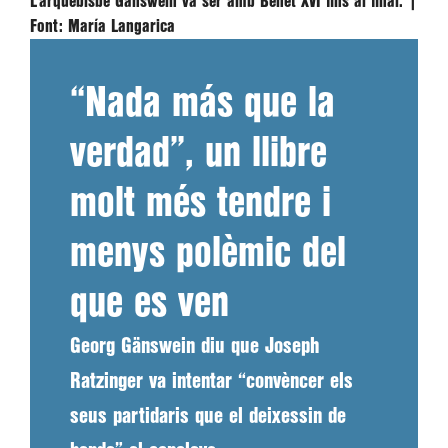
L’arquebisbe Gänswein va ser amb Benet XVI fins al final. |
Font:
María Langarica
“Nada más que la
verdad”, un llibre
molt més tendre i
menys polèmic del
que es ven
Georg Gänswein diu que Joseph
Ratzinger va intentar “convèncer els
seus partidaris que el deixessin de