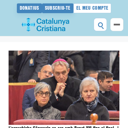
DONATIUS
SUBSCRIU-TE
EL MEU COMPTE
Vés
al
contingut