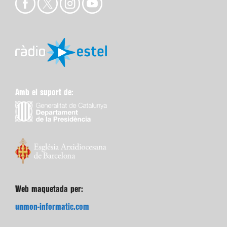
Amb el suport de:
Web maquetada per:
unmon-informatic.com