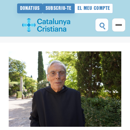
DONATIUS
SUBSCRIU-TE
EL MEU COMPTE
Vés
al
contingut