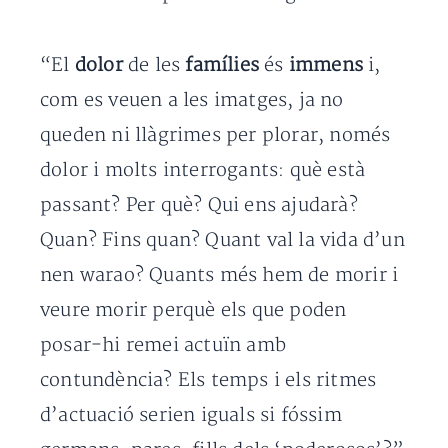
“El
dolor
de les
famílies
és
immens
i,
com es veuen a les imatges, ja no
queden ni llàgrimes per plorar, només
dolor i molts interrogants: què està
passant? Per què? Qui ens ajudarà?
Quan? Fins quan? Quant val la vida d’un
nen warao? Quants més hem de morir i
veure morir perquè els que poden
posar-hi remei actuïn amb
contundència? Els temps i els ritmes
d’actuació serien iguals si fóssim