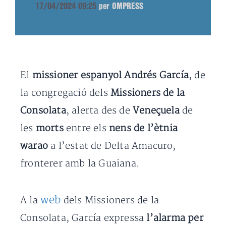
17/04/2024 09:25
per OMPRESS
El
missioner espanyol Andrés García
, de
la congregació dels
Missioners de la
Consolata
, alerta des de
Veneçuela
de
les
morts
entre els
nens de l’ètnia
warao
a l’estat de Delta Amacuro,
fronterer amb la Guaiana.
web
A la
dels Missioners de la
Consolata, García expressa
l’alarma per