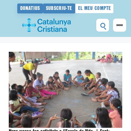
DONATIUS
SUBSCRIU-TE
EL MEU COMPTE
Vés
al
contingut