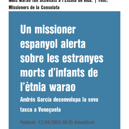
Nens warao fan activitats a l'Escola de Vida. |
Font:
Missioners de la Consolata
Un missioner
espanyol alerta
sobre les estranyes
morts d’infants de
l’ètnia warao
Andrés García desenvolupa la seva
tasca a Veneçuela
Publicat: 17/04/2024 09:25
Actualitzat: