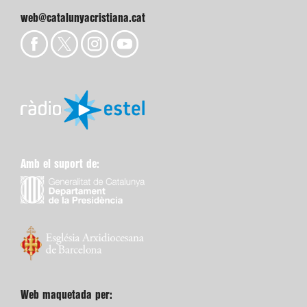
web@catalunyacristiana.cat
Amb el suport de:
Web maquetada per: