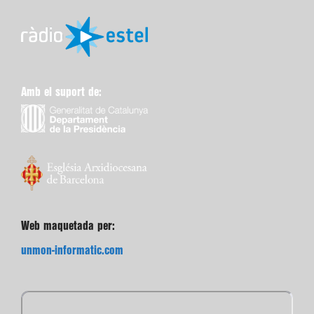
Amb el suport de:
Web maquetada per:
unmon-informatic.com