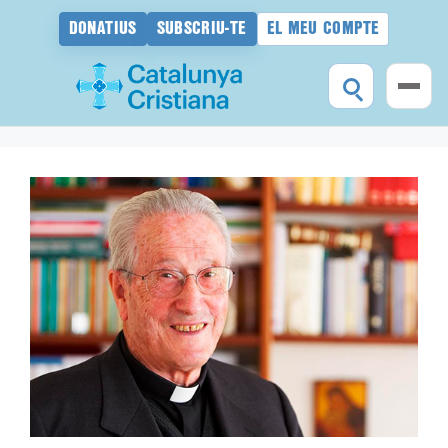
DONATIUS
SUBSCRIU-TE
EL MEU COMPTE
Vés
al
contingut