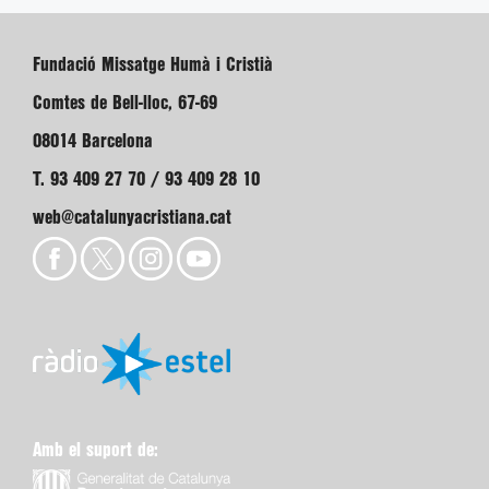
Fundació Missatge Humà i Cristià
Comtes de Bell-lloc, 67-69
08014 Barcelona
T. 93 409 27 70 / 93 409 28 10
web@catalunyacristiana.cat
Amb el suport de: